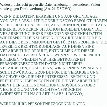
Widerspruchsrecht gegen die Datenerhebung in besonderen Fällen
sowie gegen Direktwerbung (Art. 21 DSGVO)
WENN DIE DATENVERARBEITUNG AUF GRUNDLAGE
VON ART. 6 ABS. 1 LIT. E ODER F DSGVO ERFOLGT, HABEN
SIE JEDERZEIT DAS RECHT, AUS GRÜNDEN, DIE SICH AUS
IHRER BESONDEREN SITUATION ERGEBEN, GEGEN DIE
VERARBEITUNG IHRER PERSONENBEZOGENEN DATEN
WIDERSPRUCH EINZULEGEN; DIES GILT AUCH FÜR EIN
AUF DIESE BESTIMMUNGEN GESTÜTZTES PROFILING. DIE
JEWEILIGE RECHTSGRUNDLAGE, AUF DENEN EINE
VERARBEITUNG BERUHT, ENTNEHMEN SIE DIESER
DATENSCHUTZERKLÄRUNG. WENN SIE WIDERSPRUCH
EINLEGEN, WERDEN WIR IHRE BETROFFENEN
PERSONENBEZOGENEN DATEN NICHT MEHR
VERARBEITEN, ES SEI DENN, WIR KÖNNEN ZWINGENDE
SCHUTZWÜRDIGE GRÜNDE FÜR DIE VERARBEITUNG
NACHWEISEN, DIE IHRE INTERESSEN, RECHTE UND
FREIHEITEN ÜBERWIEGEN ODER DIE VERARBEITUNG
DIENT DER GELTENDMACHUNG, AUSÜBUNG ODER
VERTEIDIGUNG VON RECHTSANSPRÜCHEN
(WIDERSPRUCH NACH ART. 21 ABS. 1 DSGVO).
WERDEN IHRE PERSONENBEZOGENEN DATEN